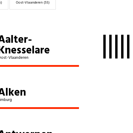
5)
Oost-Vlaanderen
(55)
Aalter-
Knesselare
ost-Vlaanderen
Alken
imburg