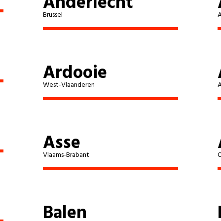
Anderlecht
Brussel
Geel
Tessenderlo-Ham
Ardooie
Arendonk
West-Vlaanderen
Balen
Grobbendonk-Bouwel
Asse
Vlaams-Brabant
O
Lievegem
Aarschot
Balen
Aalter-Knesselare