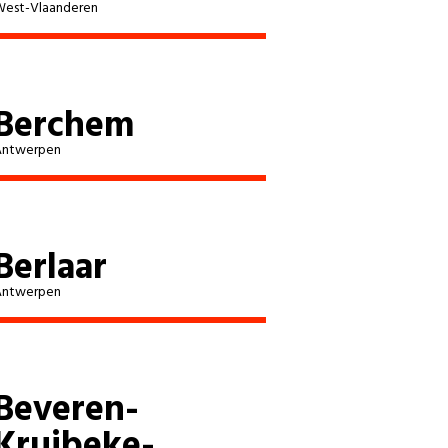
est-Vlaanderen
Berchem
Antwerpen
Berlaar
Antwerpen
Beveren-
Kruibeke-