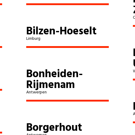
Bilzen-Hoeselt
O
Bilzen-Hoeselt
Gavere
Limburg
Bocholt
Bree
Bonheiden-
W
Rijmenam
Opwijk
Antwerpen
Herentals
Zelzate
Borgerhout
Wachtebeke