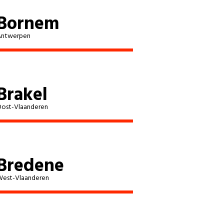
Bornem
Antwerpen
Brakel
ost-Vlaanderen
Bredene
est-Vlaanderen