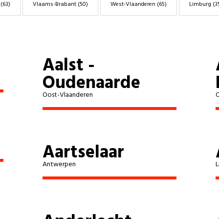
(63)
Vlaams-Brabant
(50)
West-Vlaanderen
(65)
Limburg
(3
Elsene
Izegem
Aalst -
Oudenaarde
Hasselt
Oost-Vlaanderen
O
Antwerpen
Gent
Aartselaar
Beernem
Antwerpen
L
Halle
Oudsbergen