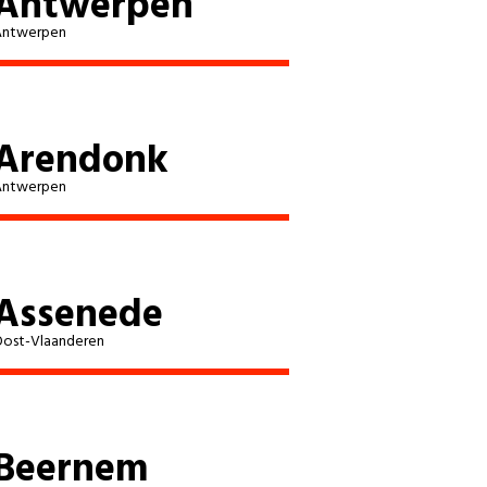
Antwerpen
Antwerpen
Arendonk
Antwerpen
Assenede
ost-Vlaanderen
Beernem