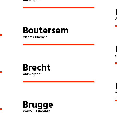
Antwerpen
Oud-Turnhout
Boutersem
Diepenbeek
Vlaams-Brabant
Dilsen-Stokkem
Genk
O
Brecht
Gingelom
Antwerpen
Halen
W
Heers
Brugge
West-Vlaanderen
Herk-De-Stad