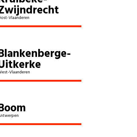
Zwijndrecht
ost-Vlaanderen
Blankenberge-
Uitkerke
est-Vlaanderen
Boom
Antwerpen