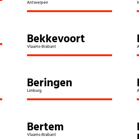
Antwerpen
W
Assenede
Deinze
Bekkevoort
Vlaams-Brabant
Destelbergen-Heusden
Eeklo
Beringen
Evergem
Limburg
Alken
As
Bertem
Vlaams-Brabant
Beringen