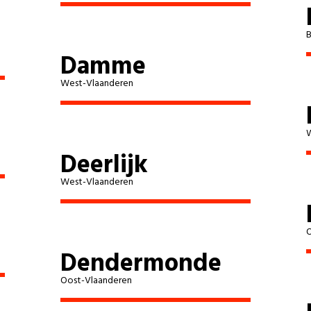
Heusden-Zolder
B
Damme
Houthalen-Helchteren
West-Vlaanderen
Kinrooi
W
Lanaken
Deerlijk
West-Vlaanderen
Leopoldsburg
Lommel
O
Dendermonde
Lummen
Oost-Vlaanderen
Maaseik