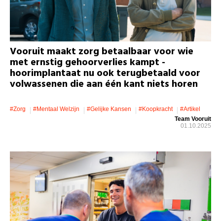
Vooruit maakt zorg betaalbaar voor wie
met ernstig gehoorverlies kampt -
hoorimplantaat nu ook terugbetaald voor
volwassenen die aan één kant niets horen
#zorg
#mentaal Welzijn
#gelijke Kansen
#koopkracht
#artikel
Team Vooruit
01.10.2025