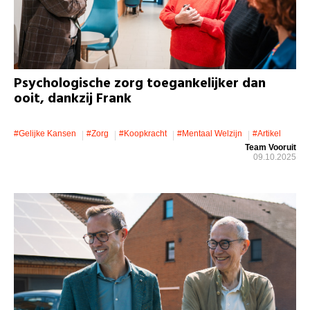
Psychologische zorg toegankelijker dan
ooit, dankzij Frank
#gelijke Kansen
#zorg
#koopkracht
#mentaal Welzijn
#artikel
Team Vooruit
09.10.2025