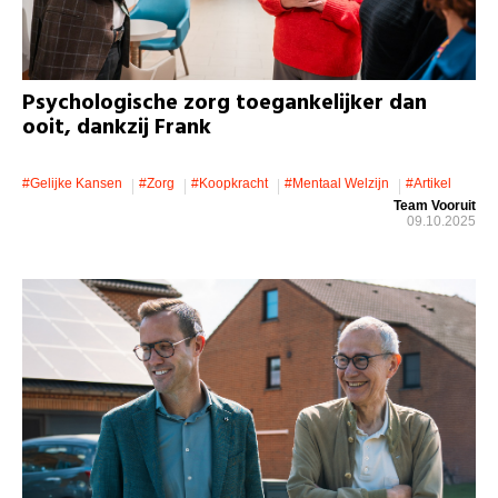
Psychologische zorg toegankelijker dan
ooit, dankzij Frank
#gelijke Kansen
#zorg
#koopkracht
#mentaal Welzijn
#artikel
Team Vooruit
09.10.2025