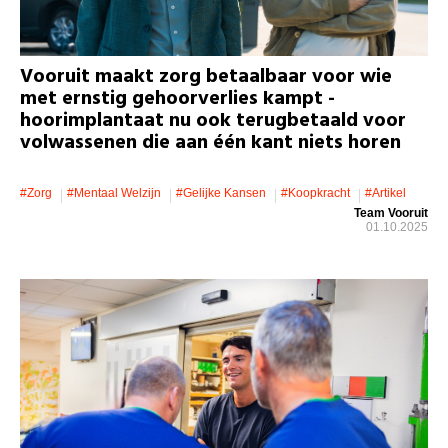
Vooruit maakt zorg betaalbaar voor wie
met ernstig gehoorverlies kampt -
hoorimplantaat nu ook terugbetaald voor
volwassenen die aan één kant niets horen
#zorg
#mentaal Welzijn
#gelijke Kansen
#koopkracht
#artikel
Team Vooruit
01.10.2025