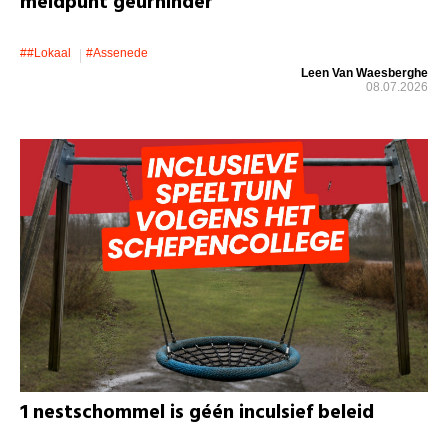
meldpunt geurhinder
##lokaal
#assenede
Leen Van Waesberghe
08.07.2026
1 nestschommel is géén inculsief beleid