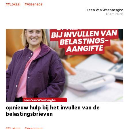
##lokaal
#assenede
Leen Van Waesberghe
18.05.2026
opnieuw hulp bij het invullen van de
belastingsbrieven
##lokaal
#assenede