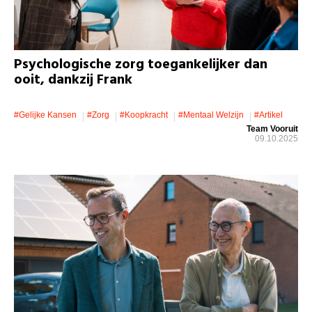
Psychologische zorg toegankelijker dan
ooit, dankzij Frank
#gelijke Kansen
#zorg
#koopkracht
#mentaal Welzijn
#artikel
Team Vooruit
09.10.2025