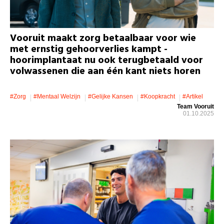
Vooruit maakt zorg betaalbaar voor wie
met ernstig gehoorverlies kampt -
hoorimplantaat nu ook terugbetaald voor
volwassenen die aan één kant niets horen
#zorg
#mentaal Welzijn
#gelijke Kansen
#koopkracht
#artikel
Team Vooruit
01.10.2025