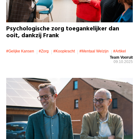
Psychologische zorg toegankelijker dan
ooit, dankzij Frank
#gelijke Kansen
#zorg
#koopkracht
#mentaal Welzijn
#artikel
Team Vooruit
09.10.2025