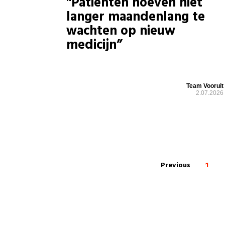
"Patiënten hoeven niet
langer maandenlang te
wachten op nieuw
medicijn”
Team Vooruit
2.07.2026
Previous
1