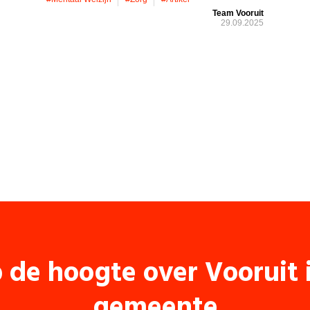
Team Vooruit
29.09.2025
p de hoogte over Vooruit
gemeente