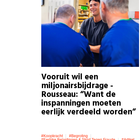
Vooruit wil een
miljonairsbijdrage -
Rousseau: “Want de
inspanningen moeten
eerlijk verdeeld worden”
#koopkracht
#Begroting
#eerlijke Belastingen & Strijd Tegen Fraude
#artikel