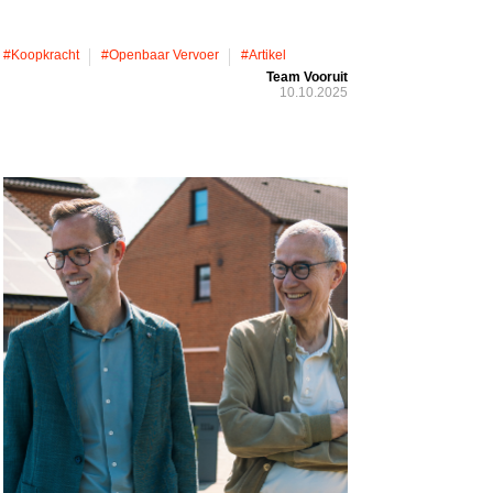
#koopkracht
#openbaar Vervoer
#artikel
Team Vooruit
10.10.2025