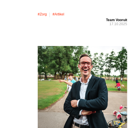
#zorg
#artikel
Team Vooruit
17.10.2025