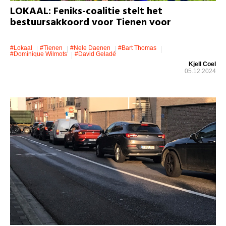
LOKAAL: Feniks-coalitie stelt het
bestuursakkoord voor Tienen voor
#lokaal
#Tienen
#Nele Daenen
#Bart Thomas
#Dominique Wilmots
#David Geladé
Kjell Coel
05.12.2024