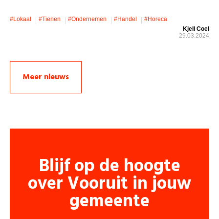
#lokaal
#Tienen
#ondernemen
#handel
#horeca
Kjell Coel
29.03.2024
Meer nieuws
Blijf op de hoogte
over Vooruit in jouw
gemeente