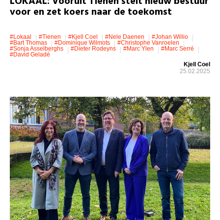
LOKAAL: Vooruit Tienen stelt nieuw bestuur
voor en zet koers naar de toekomst
#lokaal
#Tienen
#Kjell Coel
#Nele Daenen
#Johan Willio
#Bart Thomas
#Dominique Wilmots
#Christophe Vanroelen
#Sonja Asselberghs
#Dieter Rodeyns
#Marc Ylen
#Marc Serré
#David Geladé
Kjell Coel
25.02.2025