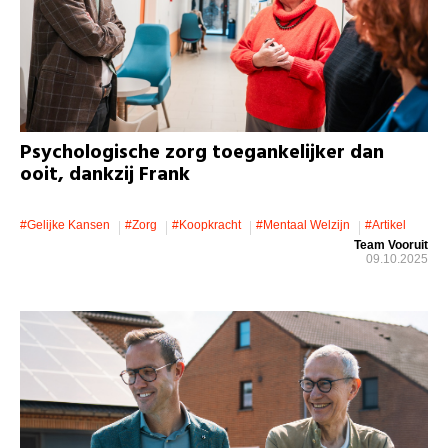
Psychologische zorg toegankelijker dan
ooit, dankzij Frank
#gelijke Kansen
#zorg
#koopkracht
#mentaal Welzijn
#artikel
Team Vooruit
09.10.2025