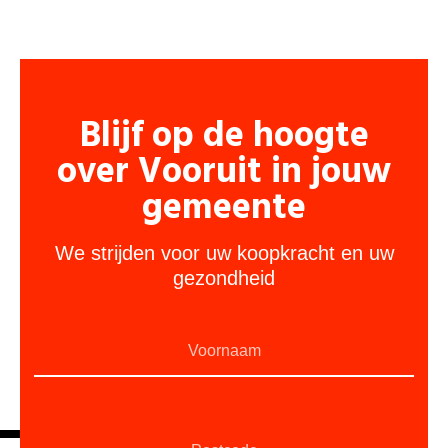
Blijf op de hoogte
over Vooruit in jouw
gemeente
We strijden voor uw koopkracht en uw
gezondheid