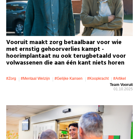
Vooruit maakt zorg betaalbaar voor wie
met ernstig gehoorverlies kampt -
hoorimplantaat nu ook terugbetaald voor
volwassenen die aan één kant niets horen
#zorg
#mentaal Welzijn
#gelijke Kansen
#koopkracht
#artikel
Team Vooruit
01.10.2025