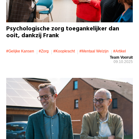
Psychologische zorg toegankelijker dan
ooit, dankzij Frank
#gelijke Kansen
#zorg
#koopkracht
#mentaal Welzijn
#artikel
Team Vooruit
09.10.2025