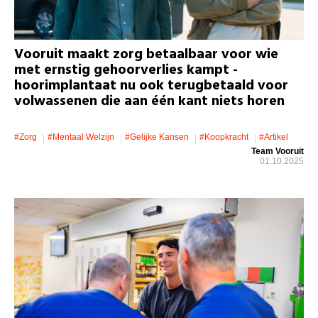
Vooruit maakt zorg betaalbaar voor wie
met ernstig gehoorverlies kampt -
hoorimplantaat nu ook terugbetaald voor
volwassenen die aan één kant niets horen
#zorg
#mentaal Welzijn
#gelijke Kansen
#koopkracht
#artikel
Team Vooruit
01.10.2025