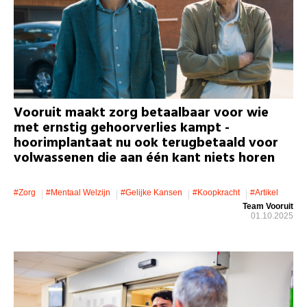
Vooruit maakt zorg betaalbaar voor wie
met ernstig gehoorverlies kampt -
hoorimplantaat nu ook terugbetaald voor
volwassenen die aan één kant niets horen
#zorg
#mentaal Welzijn
#gelijke Kansen
#koopkracht
#artikel
Team Vooruit
01.10.2025