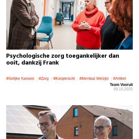
Psychologische zorg toegankelijker dan
ooit, dankzij Frank
#gelijke Kansen
#zorg
#koopkracht
#mentaal Welzijn
#artikel
Team Vooruit
09.10.2025