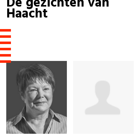
De
gezichten
van
Haacht