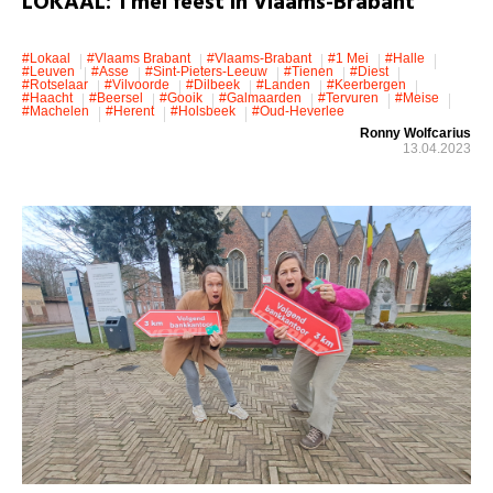
LOKAAL: 1 mei feest in Vlaams-Brabant
#lokaal
#Vlaams Brabant
#Vlaams-Brabant
#1 Mei
#Halle
#leuven
#Asse
#Sint-Pieters-Leeuw
#Tienen
#Diest
#Rotselaar
#Vilvoorde
#Dilbeek
#Landen
#Keerbergen
#Haacht
#Beersel
#Gooik
#Galmaarden
#Tervuren
#Meise
#Machelen
#Herent
#Holsbeek
#Oud-Heverlee
Ronny Wolfcarius
13.04.2023