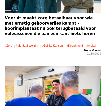
Vooruit maakt zorg betaalbaar voor wie
met ernstig gehoorverlies kampt -
hoorimplantaat nu ook terugbetaald voor
volwassenen die aan één kant niets horen
#zorg
#mentaal Welzijn
#gelijke Kansen
#koopkracht
#artikel
Team Vooruit
01.10.2025