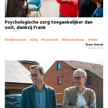
Psychologische zorg toegankelijker dan
ooit, dankzij Frank
#gelijke Kansen
#zorg
#koopkracht
#mentaal Welzijn
#artikel
Team Vooruit
09.10.2025