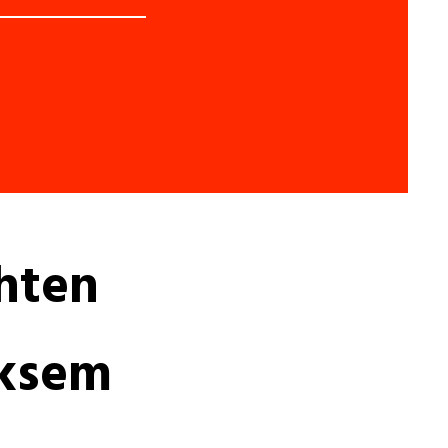
hten
ksem