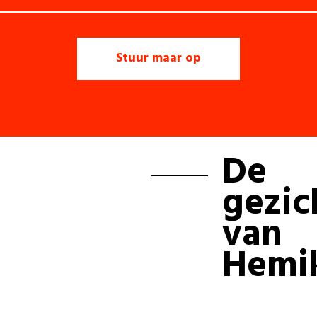
De
gezic
van
Hemi