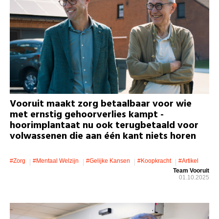
Vooruit maakt zorg betaalbaar voor wie
met ernstig gehoorverlies kampt -
hoorimplantaat nu ook terugbetaald voor
volwassenen die aan één kant niets horen
#zorg
#mentaal Welzijn
#gelijke Kansen
#koopkracht
#artikel
Team Vooruit
01.10.2025