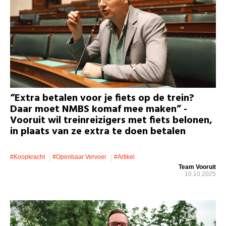
“Extra betalen voor je fiets op de trein?
Daar moet NMBS komaf mee maken” -
Vooruit wil treinreizigers met fiets belonen,
in plaats van ze extra te doen betalen
#koopkracht
#openbaar Vervoer
#artikel
Team Vooruit
10.10.2025