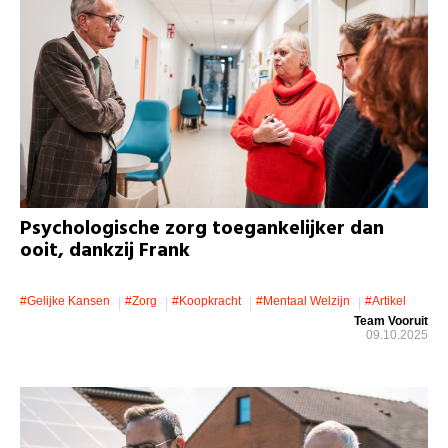
Psychologische zorg toegankelijker dan
ooit, dankzij Frank
#gelijke Kansen
#zorg
#koopkracht
#mentaal Welzijn
#artikel
Team Vooruit
09.10.2025