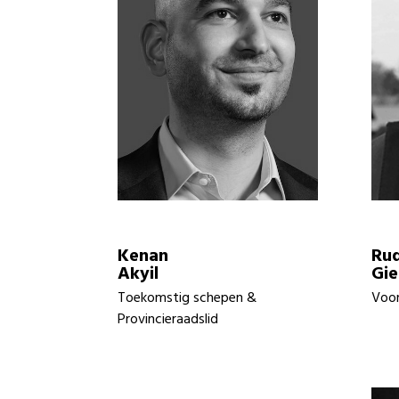
Kenan
Rud
Akyil
Gie
Toekomstig schepen &
Voor
Provincieraadslid