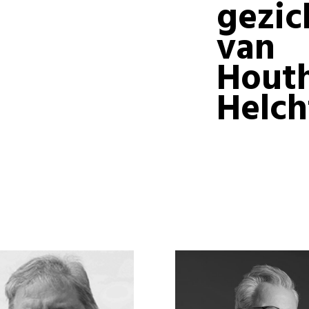
gezic
van
Houth
Helch