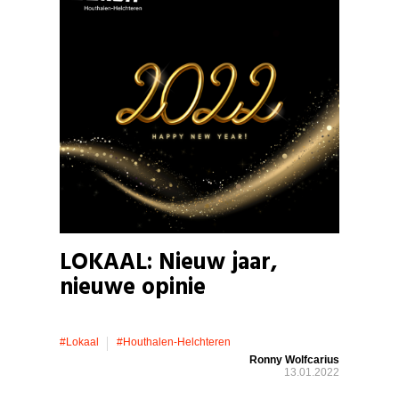
LOKAAL: Nieuw jaar,
nieuwe opinie
#lokaal
#houthalen-Helchteren
Ronny Wolfcarius
13.01.2022