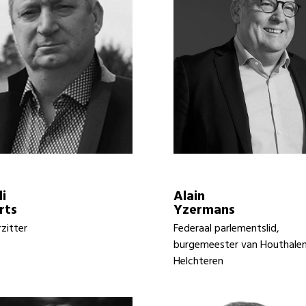
i
Alain
rts
Yzermans
zitter
Federaal parlementslid,
burgemeester van Houthale
Helchteren