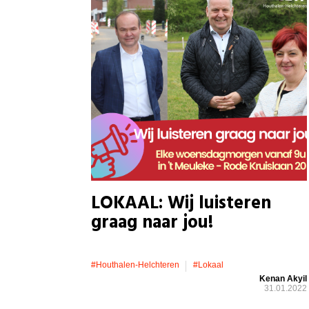
LOKAAL: Wij luisteren
graag naar jou!
#houthalen-Helchteren
#lokaal
Kenan Akyil
31.01.2022