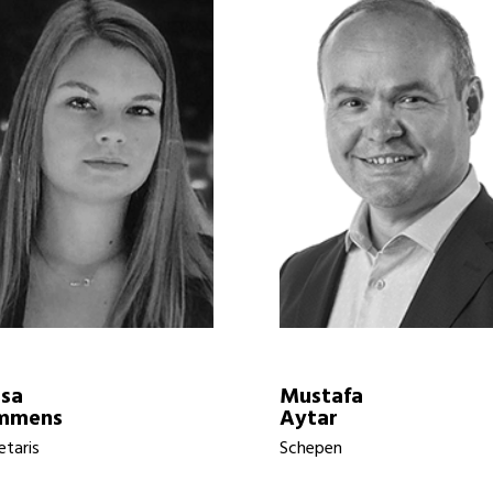
ssa
Mustafa
mmens
Aytar
etaris
Schepen