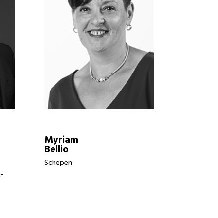
Myriam
Bellio
Schepen
n-