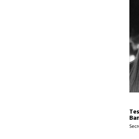
Te
Ba
Secr