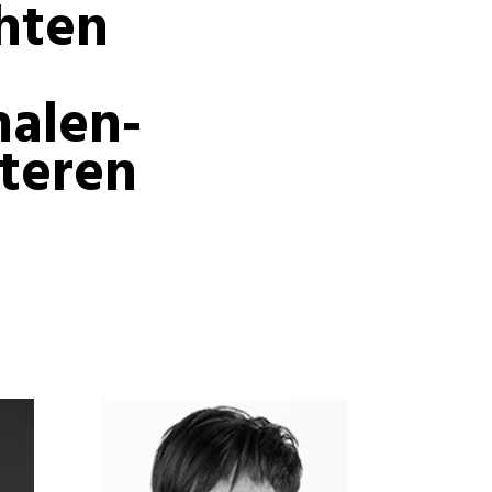
hten
alen-
teren