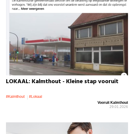
LOKAAL: Kalmthout - Kleine stap vooruit
#kalmthout
#lokaal
Vooruit Kalmthout
29.01.2026