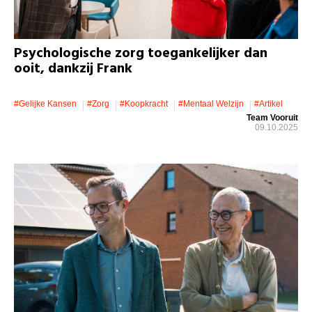
Psychologische zorg toegankelijker dan
ooit, dankzij Frank
#gelijke Kansen
#zorg
#koopkracht
#mentaal Welzijn
#artikel
Team Vooruit
09.10.2025