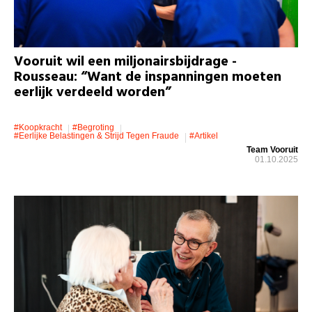
Vooruit wil een miljonairsbijdrage -
Rousseau: “Want de inspanningen moeten
eerlijk verdeeld worden”
#koopkracht
#Begroting
#eerlijke Belastingen & Strijd Tegen Fraude
#artikel
Team Vooruit
01.10.2025