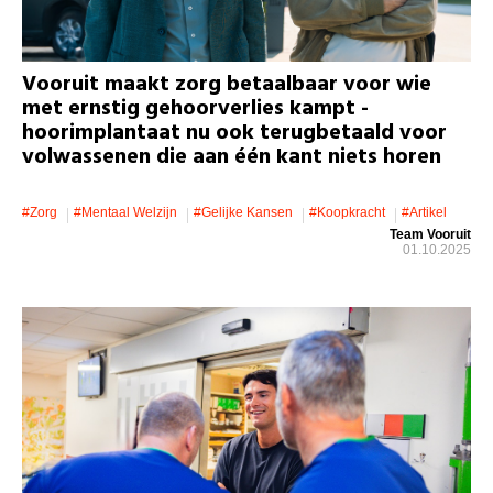
Vooruit maakt zorg betaalbaar voor wie
met ernstig gehoorverlies kampt -
hoorimplantaat nu ook terugbetaald voor
volwassenen die aan één kant niets horen
#zorg
#mentaal Welzijn
#gelijke Kansen
#koopkracht
#artikel
Team Vooruit
01.10.2025