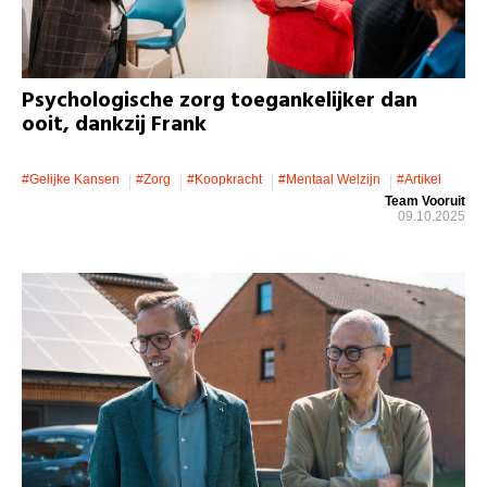
Psychologische zorg toegankelijker dan
ooit, dankzij Frank
#gelijke Kansen
#zorg
#koopkracht
#mentaal Welzijn
#artikel
Team Vooruit
09.10.2025