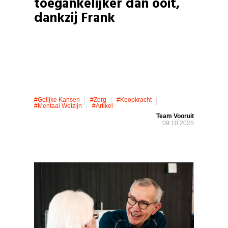
toegankelijker dan ooit,
dankzij Frank
#gelijke Kansen
#zorg
#koopkracht
#mentaal Welzijn
#artikel
Team Vooruit
09.10.2025