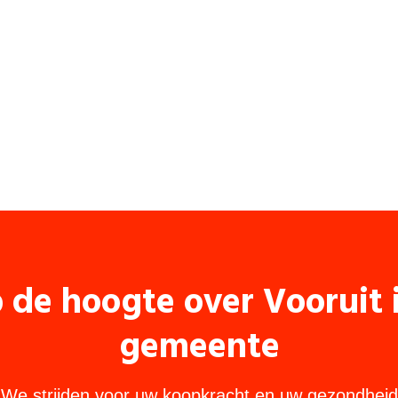
p de hoogte over Vooruit
gemeente
We strijden voor uw koopkracht en uw gezondheid