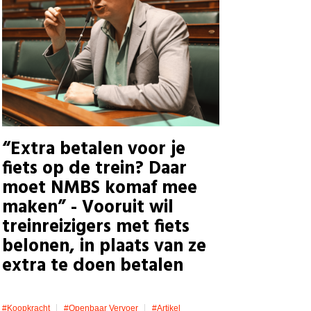
“Extra betalen voor je
fiets op de trein? Daar
moet NMBS komaf mee
maken” - Vooruit wil
treinreizigers met fiets
belonen, in plaats van ze
extra te doen betalen
#koopkracht
#openbaar Vervoer
#artikel