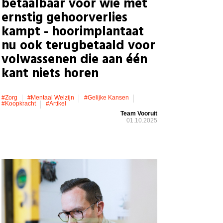
betaalbaar voor wie met
ernstig gehoorverlies
kampt - hoorimplantaat
nu ook terugbetaald voor
volwassenen die aan één
kant niets horen
#zorg
#mentaal Welzijn
#gelijke Kansen
#koopkracht
#artikel
Team Vooruit
01.10.2025