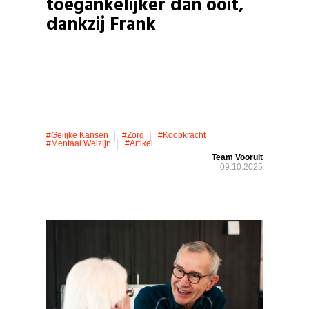
toegankelijker dan ooit,
dankzij Frank
#gelijke Kansen
#zorg
#koopkracht
#mentaal Welzijn
#artikel
Team Vooruit
09.10.2025