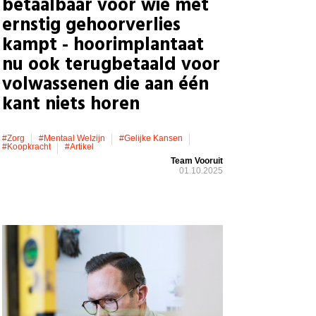
betaalbaar voor wie met
ernstig gehoorverlies
kampt - hoorimplantaat
nu ook terugbetaald voor
volwassenen die aan één
kant niets horen
#zorg
#mentaal Welzijn
#gelijke Kansen
#koopkracht
#artikel
Team Vooruit
01.10.2025