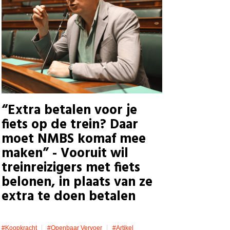
“Extra betalen voor je
fiets op de trein? Daar
moet NMBS komaf mee
maken” - Vooruit wil
treinreizigers met fiets
belonen, in plaats van ze
extra te doen betalen
#koopkracht
#openbaar Vervoer
#artikel