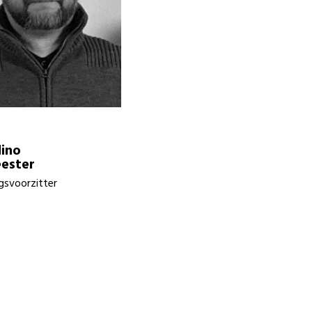
ino
ester
gsvoorzitter