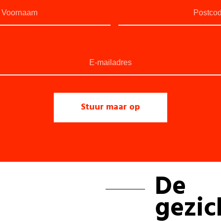
De
gezic