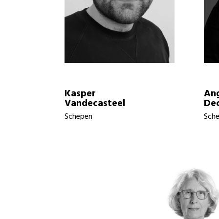
Kasper
Ang
Vandecasteel
Dec
Schepen
Sch