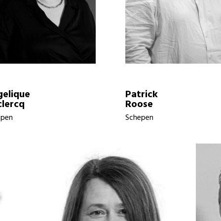
elique
Patrick
lercq
Roose
epen
Schepen