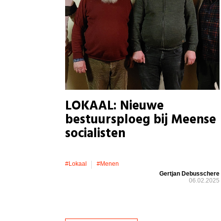
LOKAAL: Nieuwe
bestuursploeg bij Meense
socialisten
#lokaal
#menen
Gertjan Debusschere
06.02.2025