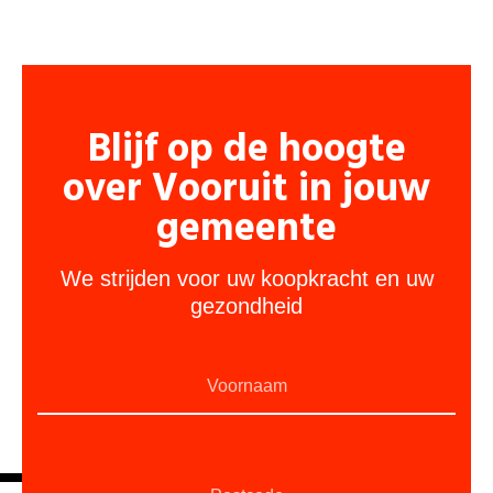
Blijf op de hoogte
over Vooruit in jouw
gemeente
We strijden voor uw koopkracht en uw
gezondheid