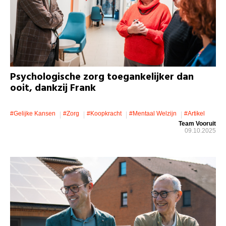
Psychologische zorg toegankelijker dan
ooit, dankzij Frank
#gelijke Kansen
#zorg
#koopkracht
#mentaal Welzijn
#artikel
Team Vooruit
09.10.2025