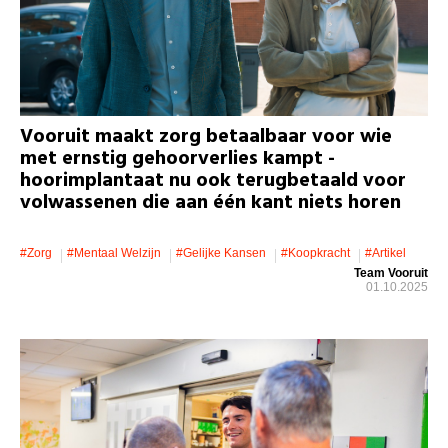
Vooruit maakt zorg betaalbaar voor wie
met ernstig gehoorverlies kampt -
hoorimplantaat nu ook terugbetaald voor
volwassenen die aan één kant niets horen
#zorg
#mentaal Welzijn
#gelijke Kansen
#koopkracht
#artikel
Team Vooruit
01.10.2025