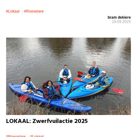
#lokaal
#roeselare
bram dekiere
19.09.2025
LOKAAL: Zwerfvuilactie 2025
#roeselare
#lokaal