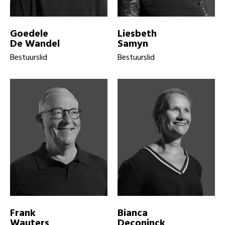
Goedele
Liesbeth
De Wandel
Samyn
Bestuurslid
Bestuurslid
Frank
Bianca
Wauters
Deconinck