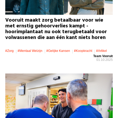
Vooruit maakt zorg betaalbaar voor wie
met ernstig gehoorverlies kampt -
hoorimplantaat nu ook terugbetaald voor
volwassenen die aan één kant niets horen
#zorg
#mentaal Welzijn
#gelijke Kansen
#koopkracht
#artikel
Team Vooruit
01.10.2025