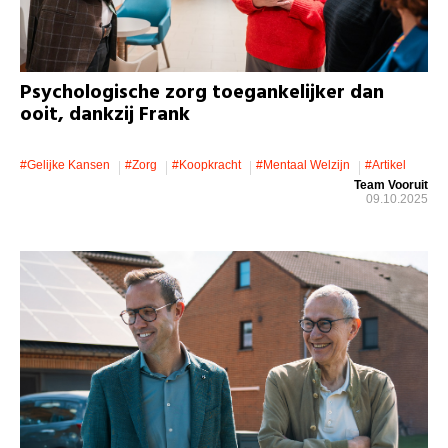
Psychologische zorg toegankelijker dan
ooit, dankzij Frank
#gelijke Kansen
#zorg
#koopkracht
#mentaal Welzijn
#artikel
Team Vooruit
09.10.2025