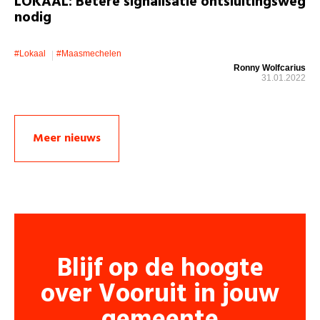
LOKAAL: Betere signalisatie ontsluitingsweg
nodig
#lokaal
#maasmechelen
Ronny Wolfcarius
31.01.2022
Meer nieuws
Blijf op de hoogte
over Vooruit in jouw