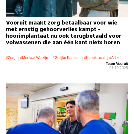
Vooruit maakt zorg betaalbaar voor wie
met ernstig gehoorverlies kampt -
hoorimplantaat nu ook terugbetaald voor
volwassenen die aan één kant niets horen
#zorg
#mentaal Welzijn
#gelijke Kansen
#koopkracht
#artikel
Team Vooruit
01.10.2025