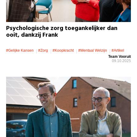
Psychologische zorg toegankelijker dan
ooit, dankzij Frank
#gelijke Kansen
#zorg
#koopkracht
#mentaal Welzijn
#artikel
Team Vooruit
09.10.2025