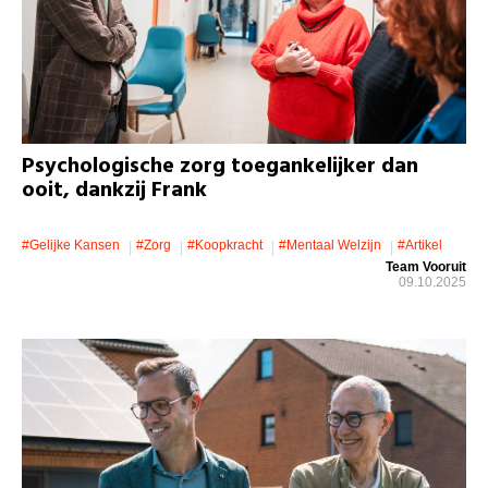
Psychologische zorg toegankelijker dan
ooit, dankzij Frank
#gelijke Kansen
#zorg
#koopkracht
#mentaal Welzijn
#artikel
Team Vooruit
09.10.2025