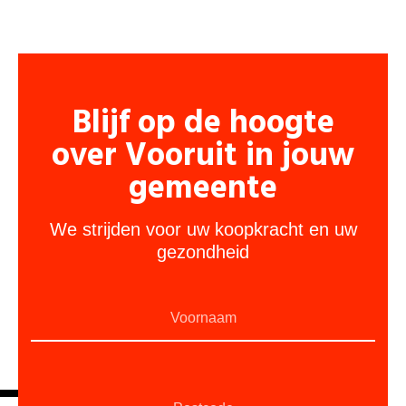
Blijf op de hoogte
over Vooruit in jouw
gemeente
We strijden voor uw koopkracht en uw
gezondheid