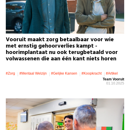
Vooruit maakt zorg betaalbaar voor wie
met ernstig gehoorverlies kampt -
hoorimplantaat nu ook terugbetaald voor
volwassenen die aan één kant niets horen
#zorg
#mentaal Welzijn
#gelijke Kansen
#koopkracht
#artikel
Team Vooruit
01.10.2025