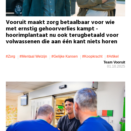
Vooruit maakt zorg betaalbaar voor wie
met ernstig gehoorverlies kampt -
hoorimplantaat nu ook terugbetaald voor
volwassenen die aan één kant niets horen
#zorg
#mentaal Welzijn
#gelijke Kansen
#koopkracht
#artikel
Team Vooruit
01.10.2025