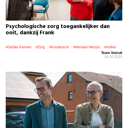
Psychologische zorg toegankelijker dan
ooit, dankzij Frank
#gelijke Kansen
#zorg
#koopkracht
#mentaal Welzijn
#artikel
Team Vooruit
09.10.2025