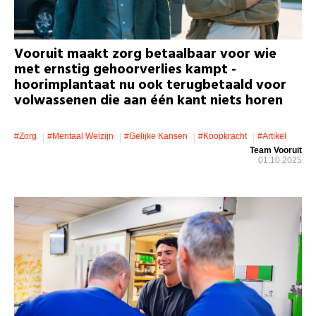
Vooruit maakt zorg betaalbaar voor wie
met ernstig gehoorverlies kampt -
hoorimplantaat nu ook terugbetaald voor
volwassenen die aan één kant niets horen
#zorg
#mentaal Welzijn
#gelijke Kansen
#koopkracht
#artikel
Team Vooruit
01.10.2025