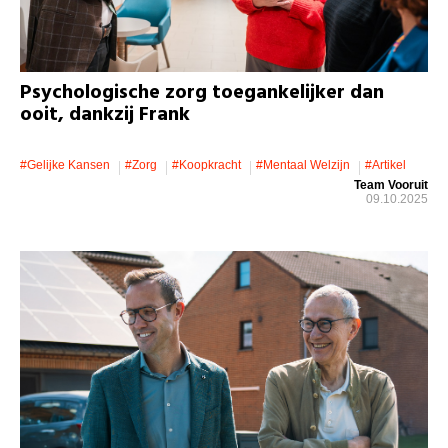
Psychologische zorg toegankelijker dan
ooit, dankzij Frank
#gelijke Kansen
#zorg
#koopkracht
#mentaal Welzijn
#artikel
Team Vooruit
09.10.2025