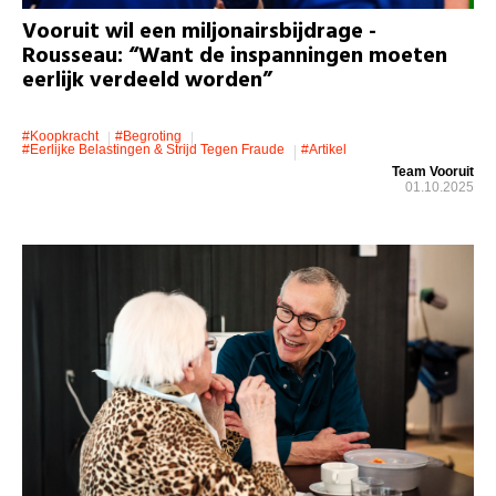
Vooruit wil een miljonairsbijdrage -
Rousseau: “Want de inspanningen moeten
eerlijk verdeeld worden”
#koopkracht
#Begroting
#eerlijke Belastingen & Strijd Tegen Fraude
#artikel
Team Vooruit
01.10.2025