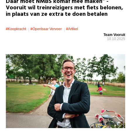
Daar moet NMBS komaf mee maken” -
Vooruit wil treinreizigers met fiets belonen,
in plaats van ze extra te doen betalen
#koopkracht
#openbaar Vervoer
#artikel
Team Vooruit
10.10.2025