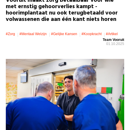
Vooruit maakt zorg betaalbaar voor wie
met ernstig gehoorverlies kampt -
hoorimplantaat nu ook terugbetaald voor
volwassenen die aan één kant niets horen
#zorg
#mentaal Welzijn
#gelijke Kansen
#koopkracht
#artikel
Team Vooruit
01.10.2025