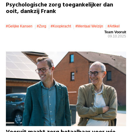
Psychologische zorg toegankelijker dan
ooit, dankzij Frank
#gelijke Kansen
#zorg
#koopkracht
#mentaal Welzijn
#artikel
Team Vooruit
09.10.2025