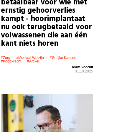
betaalbaar voor wie met
ernstig gehoorverlies
kampt - hoorimplantaat
nu ook terugbetaald voor
volwassenen die aan één
kant niets horen
#zorg
#mentaal Welzijn
#gelijke Kansen
#koopkracht
#artikel
Team Vooruit
01.10.2025