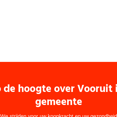
p de hoogte over Vooruit
gemeente
We strijden voor uw koopkracht en uw gezondheid