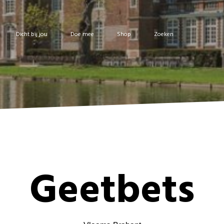
Dicht bij jou
Doe mee
Shop
Zoeken
Geetbets