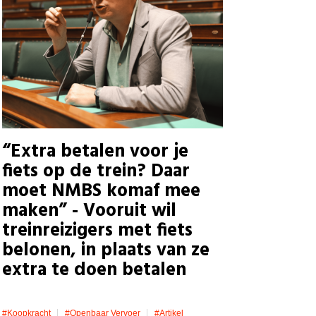
“Extra betalen voor je
fiets op de trein? Daar
moet NMBS komaf mee
maken” - Vooruit wil
treinreizigers met fiets
belonen, in plaats van ze
extra te doen betalen
#koopkracht
#openbaar Vervoer
#artikel