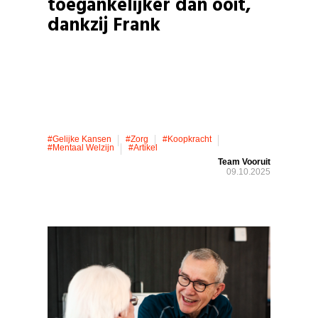
toegankelijker dan ooit,
dankzij Frank
#gelijke Kansen
#zorg
#koopkracht
#mentaal Welzijn
#artikel
Team Vooruit
09.10.2025