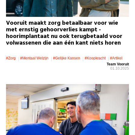
Vooruit maakt zorg betaalbaar voor wie
met ernstig gehoorverlies kampt -
hoorimplantaat nu ook terugbetaald voor
volwassenen die aan één kant niets horen
#zorg
#mentaal Welzijn
#gelijke Kansen
#koopkracht
#artikel
Team Vooruit
01.10.2025