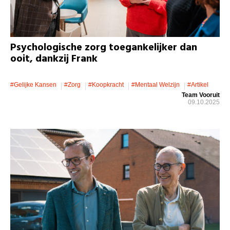
Psychologische zorg toegankelijker dan
ooit, dankzij Frank
#gelijke Kansen
#zorg
#koopkracht
#mentaal Welzijn
#artikel
Team Vooruit
09.10.2025