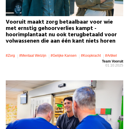
Vooruit maakt zorg betaalbaar voor wie
met ernstig gehoorverlies kampt -
hoorimplantaat nu ook terugbetaald voor
volwassenen die aan één kant niets horen
#zorg
#mentaal Welzijn
#gelijke Kansen
#koopkracht
#artikel
Team Vooruit
01.10.2025