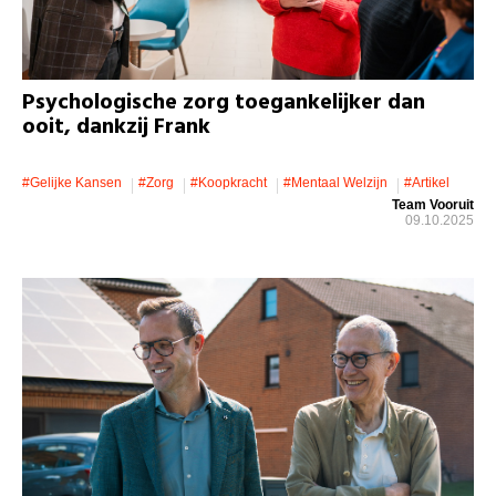
Psychologische zorg toegankelijker dan
ooit, dankzij Frank
#gelijke Kansen
#zorg
#koopkracht
#mentaal Welzijn
#artikel
Team Vooruit
09.10.2025