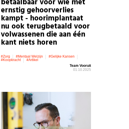
betaalbaar voor wie met
ernstig gehoorverlies
kampt - hoorimplantaat
nu ook terugbetaald voor
volwassenen die aan één
kant niets horen
#zorg
#mentaal Welzijn
#gelijke Kansen
#koopkracht
#artikel
Team Vooruit
01.10.2025