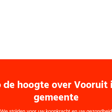
p de hoogte over Vooruit
gemeente
We strijden voor uw koopkracht en uw gezondheid