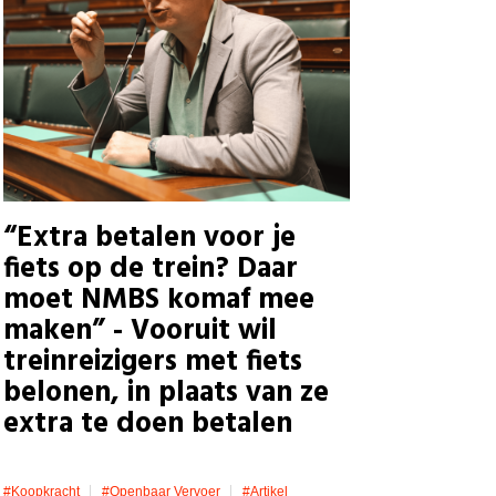
“Extra betalen voor je
fiets op de trein? Daar
moet NMBS komaf mee
maken” - Vooruit wil
treinreizigers met fiets
belonen, in plaats van ze
extra te doen betalen
#koopkracht
#openbaar Vervoer
#artikel