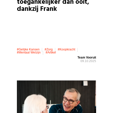
toegankelijker dan ooit,
dankzij Frank
#gelijke Kansen
#zorg
#koopkracht
#mentaal Welzijn
#artikel
Team Vooruit
09.10.2025