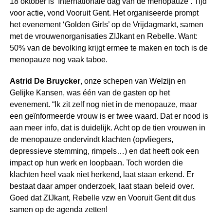
18 oktober is ‘Internationale dag van de menopauze’. Tijd
voor actie, vond Vooruit Gent. Het organiseerde prompt
het evenement ‘Golden Girls’ op de Vrijdagmarkt, samen
met de vrouwenorganisaties ZIJkant en Rebelle. Want:
50% van de bevolking krijgt ermee te maken en toch is de
menopauze nog vaak taboe.
Astrid De Bruycker
, onze schepen van Welzijn en
Gelijke Kansen, was één van de gasten op het
evenement. “Ik zit zelf nog niet in de menopauze, maar
een geïnformeerde vrouw is er twee waard. Dat er nood is
aan meer info, dat is duidelijk. Acht op de tien vrouwen in
de menopauze ondervindt klachten (opvliegers,
depressieve stemming, rimpels…) en dat heeft ook een
impact op hun werk en loopbaan. Toch worden die
klachten heel vaak niet herkend, laat staan erkend. Er
bestaat daar amper onderzoek, laat staan beleid over.
Goed dat ZIJkant, Rebelle vzw en Vooruit Gent dit dus
samen op de agenda zetten!