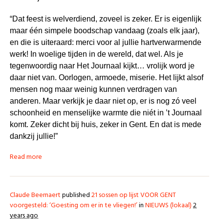
“Dat feest is welverdiend, zoveel is zeker. Er is eigenlijk
maar één simpele boodschap vandaag (zoals elk jaar),
en die is uiteraard: merci voor al jullie hartverwarmende
werk! In woelige tijden in de wereld, dat wel. Als je
tegenwoordig naar Het Journaal kijkt… vrolijk word je
daar niet van. Oorlogen, armoede, miserie. Het lijkt alsof
mensen nog maar weinig kunnen verdragen van
anderen. Maar verkijk je daar niet op, er is nog zó veel
schoonheid en menselijke warmte die niét in ’t Journaal
komt. Zeker dicht bij huis, zeker in Gent. En dat is mede
dankzij jullie!”
Read more
Claude Beernaert
published
21 sossen op lijst VOOR GENT
voorgesteld: ‘Goesting om er in te vliegen!’
in
NIEUWS (lokaal)
2
years ago