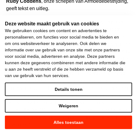
Rudy Coddens
, onze schepen van Armoedebestrijding,
geeft tekst en uitleg.
“Armoede is geen eigen keuze. Een goede woonsituatie
Deze website maakt gebruik van cookies
is een stabiele basis om stappen vooruit te zetten; om
We gebruiken cookies om content en advertenties te
een diploma te kunnen behalen en werk te vinden. We
personaliseren, om functies voor social media te bieden en
om ons websiteverkeer te analyseren. Ook delen we
moeten daarom álle krachten bundelen. Vlaanderen moet
informatie over uw gebruik van onze site met onze partners
de uitbreiding van sociale huisvesting blijven financieren,
voor social media, adverteren en analyse. Deze partners
zelfs als het verplichte aantal sociale woningen bereikt is
kunnen deze gegevens combineren met andere informatie die
in de stad. Het moet de financiering sociale begeleiding
u aan ze heeft verstrekt of die ze hebben verzameld op basis
door nieuwe woonmaatschappijen verdubbelen, er moet
van uw gebruik van hun services.
één sociaal werker per 500 woningen komen in plaats
van één per 1.000. En: Vlaanderen moet ook ‘voor eigen
Details tonen
deur vegen’ en zorgen voor een betere samenwerking -
tussen diensten én op politiek niveau - binnen de
Weigeren
bevoegdheden Welzijn, Wonen en Energie, met focus op
meer betaalbaar wonen en ondersteuning van kwetsbare
Alles toestaan
bewoners.”