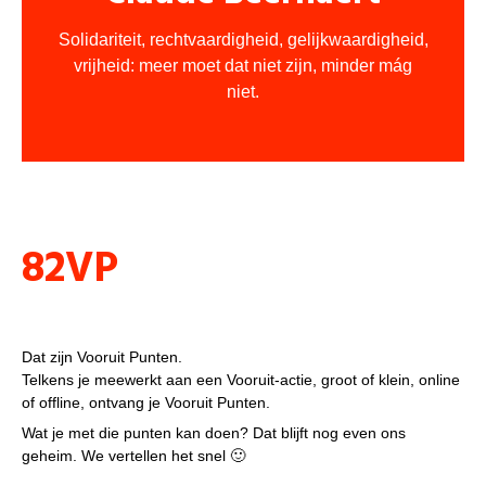
Solidariteit, rechtvaardigheid, gelijkwaardigheid,
vrijheid: meer moet dat niet zijn, minder mág
niet.
Punten
82VP
VP, wat is dat?
Dat zijn Vooruit Punten.
Telkens je meewerkt aan een Vooruit-actie, groot of klein, online
of offline, ontvang je Vooruit Punten.
Wat je met die punten kan doen? Dat blijft nog even ons
geheim. We vertellen het snel 🙂