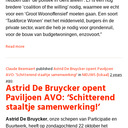
hebben dan ‘de politiek in Gent alleen’. Er is een nog
bredere ‘coalition of the willing’ nodig, waarmee we echt
voor een ‘Groot Woonoffensief’ moeten gaan. Een soort
‘Taskforce Wonen’ met het middenveld, burgers én de
private sector, want die heb je nodig voor grondenruil,
voor de bouw van budgetwoningen, enzovoort.”
Read more
Claude Beernaert
published
Astrid De Bruycker opent Paviljoen
AVO: ‘Schitterend staaltje samenwerking!’
in
NIEUWS (lokaal)
2 years
ago
Astrid De Bruycker opent
Paviljoen AVO: ‘Schitterend
staaltje samenwerking!’
Astrid De Bruycker
, onze schepen van Participatie en
Buurtwerk, heeft op zondagochtend 22 oktober het