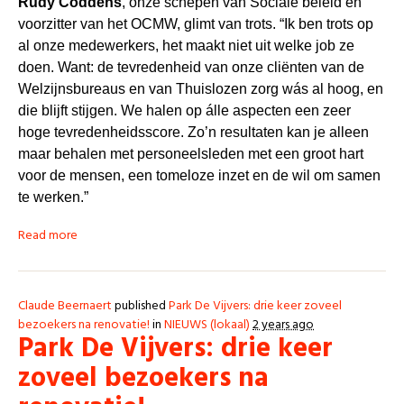
Rudy Coddens
, onze schepen van Sociale beleid en
voorzitter van het OCMW, glimt van trots. “Ik ben trots op
al onze medewerkers, het maakt niet uit welke job ze
doen. Want: de tevredenheid van onze cliënten van de
Welzijnsbureaus en van Thuislozen zorg wás al hoog, en
die blijft stijgen. We halen op álle aspecten een zeer
hoge tevredenheidsscore. Zo’n resultaten kan je alleen
maar behalen met personeelsleden met een groot hart
voor de mensen, een tomeloze inzet en de wil om samen
te werken.”
Read more
Claude Beernaert
published
Park De Vijvers: drie keer zoveel
bezoekers na renovatie!
in
NIEUWS (lokaal)
2 years ago
Park De Vijvers: drie keer
zoveel bezoekers na