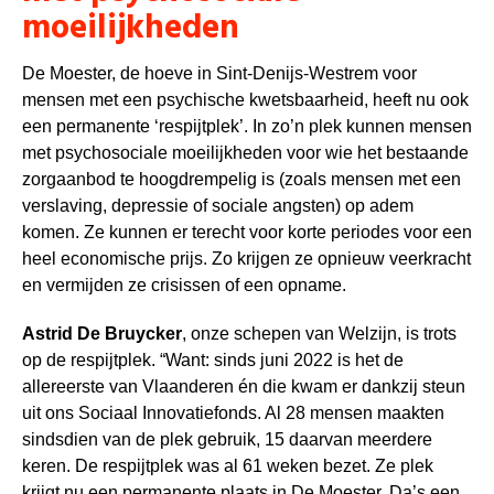
moeilijkheden
De Moester, de hoeve in Sint-Denijs-Westrem voor
mensen met een psychische kwetsbaarheid, heeft nu ook
een permanente ‘respijtplek’. In zo’n plek kunnen mensen
met psychosociale moeilijkheden voor wie het bestaande
zorgaanbod te hoogdrempelig is (zoals mensen met een
verslaving, depressie of sociale angsten) op adem
komen. Ze kunnen er terecht voor korte periodes voor een
heel economische prijs. Zo krijgen ze opnieuw veerkracht
en vermijden ze crisissen of een opname.
Astrid De Bruycker
, onze schepen van Welzijn, is trots
op de respijtplek. “Want: sinds juni 2022 is het de
allereerste van Vlaanderen én die kwam er dankzij steun
uit ons Sociaal Innovatiefonds. Al 28 mensen maakten
sindsdien van de plek gebruik, 15 daarvan meerdere
keren. De respijtplek was al 61 weken bezet. Ze plek
krijgt nu een permanente plaats in De Moester. Da’s een