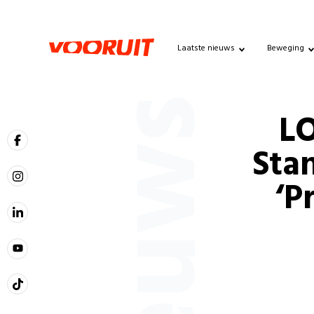
Laatste nieuws
Beweging
Nieuws
LO
Stan
‘P