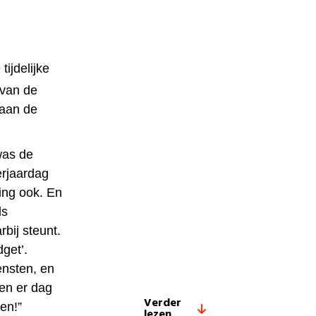
ijdelijke
van de
(aan de
was de
erjaardag
ing ook. En
ls
rbij steunt.
get’.
ensten, en
ven er dag
Verder
en!”
lezen