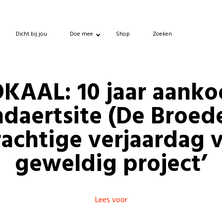
Dicht bij jou
Doe mee
Shop
Zoeken
KAAL: 10 jaar aank
daertsite (De Broede
rachtige verjaardag 
geweldig project’
Lees voor