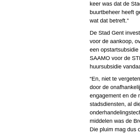
keer was dat de Sta
buurtbeheer heeft ge
wat dat betreft.”
De Stad Gent invest
voor de aankoop, ov
een opstartsubsidie
SAAMO voor de STE
huursubsidie vanda
“En, niet te vergeten
door de onafhankelij
engagement en de m
stadsdiensten, al d
onderhandelingstech
middelen was de Bro
Die pluim mag dus 