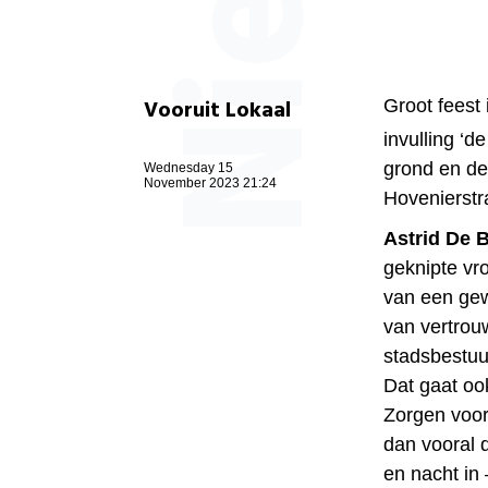
Vooruit Lokaal
Groot feest
invulling ‘d
grond en de
Wednesday 15
November 2023 21:24
Hovenierstr
Astrid De 
geknipte vr
van een gew
van vertrou
stadsbestuur
Dat gaat oo
Zorgen voor
dan vooral d
en nacht in 