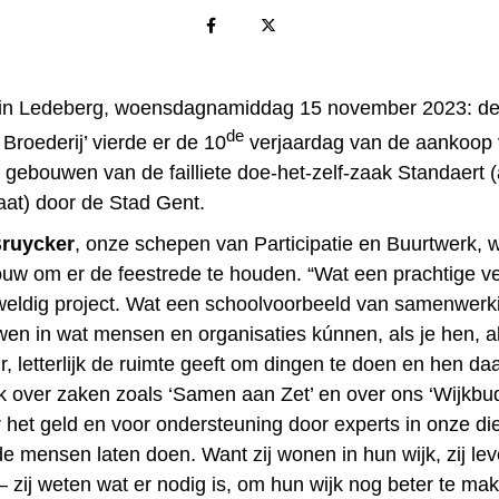
 in Ledeberg, woensdagnamiddag 15 november 2023: de t
de
e Broederij’ vierde er de 10
verjaardag van de aankoop 
 gebouwen van de failliete doe-het-zelf-zaak Standaert 
aat) door de Stad Gent.
Bruycker
, onze schepen van Participatie en Buurtwerk, 
ouw om er de feestrede te houden. “Wat een prachtige v
eldig project. Wat een schoolvoorbeeld van samenwerk
wen in wat mensen en organisaties kúnnen, als je hen, a
, letterlijk de ruimte geeft om dingen te doen en hen daa
k over zaken zoals ‘Samen aan Zet’ en over ons ‘Wijkbud
 het geld en voor ondersteuning door experts in onze di
e mensen laten doen. Want zij wonen in hun wijk, zij le
– zij weten wat er nodig is, om hun wijk nog beter te mak