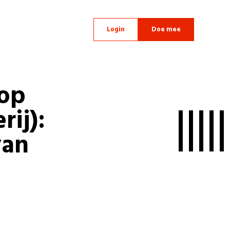
Login
Doe mee
oop
rij):
van