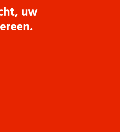
cht, uw
dereen.