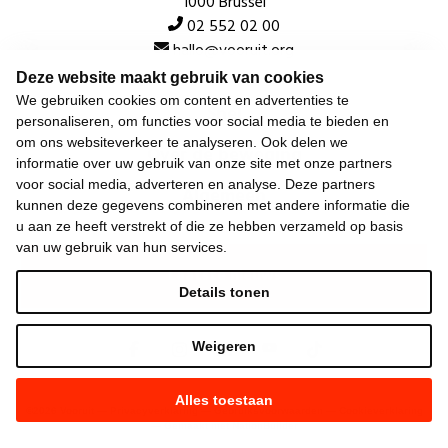
1000 Brussel
02 552 02 00
hallo@vooruit.org
Deze website maakt gebruik van cookies
We gebruiken cookies om content en advertenties te
Snel
personaliseren, om functies voor social media te bieden en
om ons websiteverkeer te analyseren. Ook delen we
Over de beweging
informatie over uw gebruik van onze site met onze partners
voor social media, adverteren en analyse. Deze partners
Algemeen
kunnen deze gegevens combineren met andere informatie die
u aan ze heeft verstrekt of die ze hebben verzameld op basis
van uw gebruik van hun services.
Laatste nieuws
Details tonen
Weigeren
Alles toestaan
©
2026
Vooruit —
Privacyverklaring
—
Gebruiksvoorwaarden
—
Cookieverklaring
—
Gemaakt met NationBuilder