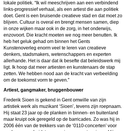
lokale politiek. “Ik wil meeschrijven aan een verbindend
links-progressief verhaal, als een artiest die aan politiek
doet. Gent is een bruisende creatieve stad en dat moet zo
blijven. Cultuur is overal en brengt mensen samen, diep
in onze wijken maar ook in de zorg, in het onderwijs,
enzovoort. Die kracht moeten we nog meer benutten. Ik
heb het geluk gehad om binnen het Gents
Kunstenoverleg enorm veel te leren van creatieve
denkers, stadsmakers, wetenschappers en experten
allerhande. Het is daar dat ik besefte dat beleidswerk mij
ligt. Ik hoop dat meer artiesten en kunstenaars de stap
zetten. We hebben nood aan de kracht van verbeelding
om de toekomst vorm te geven.”
Artiest, gangmaker, bruggenbouwer
Frederik Sioen is gekend in Gent omwille van zijn
artistiek werk als muzikant ‘Sioen’, tevens zijn roepnaam.
Hij staat 23 jaar op de planken in binnen- en buitenland
maar kruipt ook geregeld op de barricades. Zo was hij in
2006 één van de trekkers van de ‘0110-concerten’ voor