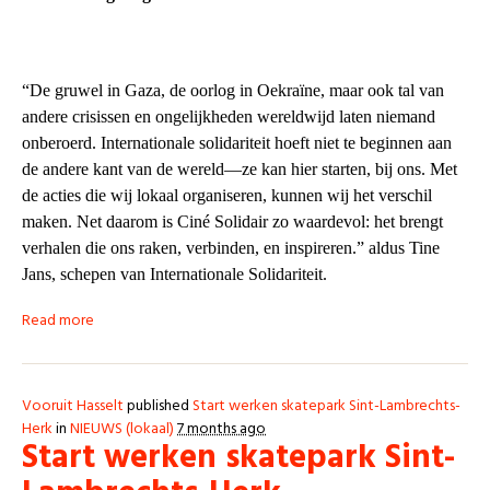
“De gruwel in Gaza, de oorlog in Oekra
ï
ne, maar ook tal van
andere crisissen en ongelijkheden wereldwijd laten niemand
onberoerd. Internationale solidariteit hoeft niet te beginnen aan
de andere kant van de wereld
—
ze kan hier starten, bij ons. Met
de acties die wij lokaal organiseren, kunnen wij het verschil
maken. Net daarom is Cin
é
Solidair zo waardevol: het brengt
verhalen die ons raken, verbinden, en inspireren.
”
aldus Tine
Jans, schepen van Internationale Solidariteit.
Read more
Vooruit Hasselt
published
Start werken skatepark Sint-Lambrechts-
Herk
in
NIEUWS (lokaal)
7 months ago
Start werken skatepark Sint-