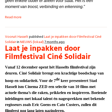
geen enkele ouder er alleen voor staat. Het is een
moment van troost, verbinding en erkenning.”
Read more
Vooruit Hasselt
published
Laat je inpakken door Filmfestival Ciné
Solidair
in
NIEUWS (lokaal)
7 months ago
Laat je inpakken door
Filmfestival Ciné Solidair
Vanaf 12 december opent hét Hasselts filmfestival zijn
deuren. Ciné Solidair brengt een krachtige boodschap van
de
hoop en solidariteit. Voor de 7
keer presenteert Stad
Hasselt ism Cinema ZED een selectie van 10 films met
actuele thema’s die raken, prikkelen en inspireren. Boeiende
inleidingen met lokaal talent én nagesprekken met bekende
regisseurs zoals Eric Goens en Cato Custers, zullen dit
filmfeest nog lang laten nazinderen.