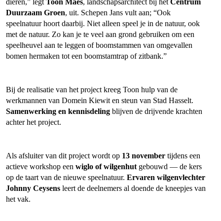
dieren,” legt
Toon Maes
, landschapsarchitect bij het
Centrum
Duurzaam Groen
, uit. Schepen Jans vult aan; “Ook
speelnatuur hoort daarbij. Niet alleen speel je in de natuur, ook
met de natuur. Zo kan je te veel aan grond gebruiken om een
speelheuvel aan te leggen of boomstammen van omgevallen
bomen hermaken tot een boomstamtrap of zitbank.”
Bij de realisatie van het project kreeg Toon hulp van de
werkmannen van Domein Kiewit en steun van Stad Hasselt.
Samenwerking en kennisdeling
blijven de drijvende krachten
achter het project.
Als afsluiter van dit project wordt op
13 november
tijdens een
actieve workshop een
wiglo of wilgenhut
gebouwd — de kers
op de taart van de nieuwe speelnatuur.
Ervaren wilgenvlechter
Johnny Ceysens
leert de deelnemers al doende de kneepjes van
het vak.