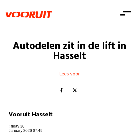
Laatste nieuws
Alle artikels
Beweging
Mission statement
Koopkracht
Dicht bij jou
Autodelen zit in de lift in
Onze mensen
Doe mee
Zorg
Hasselt
Doe mee
Shop
Standpunten
Gelijke kansen
Word lid
Zoeken
Vacatures
Welzijn
Lees voor
Login
Login
Mis niets
Consumentenbescherming
Pensioenen
Doe mee
Kinderen en jongeren
Vooruit Hasselt
Friday 30
January 2026 07:49