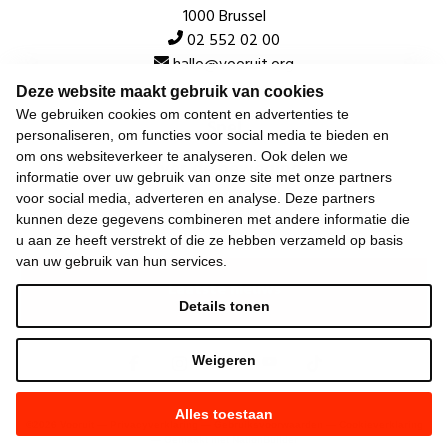
1000 Brussel
02 552 02 00
hallo@vooruit.org
Deze website maakt gebruik van cookies
We gebruiken cookies om content en advertenties te
Snel
personaliseren, om functies voor social media te bieden en
om ons websiteverkeer te analyseren. Ook delen we
Over de beweging
informatie over uw gebruik van onze site met onze partners
voor social media, adverteren en analyse. Deze partners
Algemeen
kunnen deze gegevens combineren met andere informatie die
u aan ze heeft verstrekt of die ze hebben verzameld op basis
van uw gebruik van hun services.
Laatste nieuws
Details tonen
Weigeren
Alles toestaan
©
2026
Vooruit —
Privacyverklaring
—
Gebruiksvoorwaarden
—
Cookieverklaring
—
Gemaakt met NationBuilder