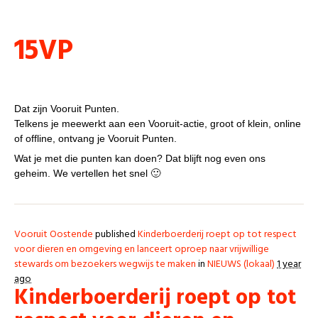
Punten
15VP
VP, wat is dat?
Dat zijn Vooruit Punten.
Telkens je meewerkt aan een Vooruit-actie, groot of klein, online
of offline, ontvang je Vooruit Punten.
Wat je met die punten kan doen? Dat blijft nog even ons
geheim. We vertellen het snel 🙂
Vooruit Oostende
published
Kinderboerderij roept op tot respect
voor dieren en omgeving en lanceert oproep naar vrijwillige
stewards om bezoekers wegwijs te maken
in
NIEUWS (lokaal)
1 year
ago
Kinderboerderij roept op tot