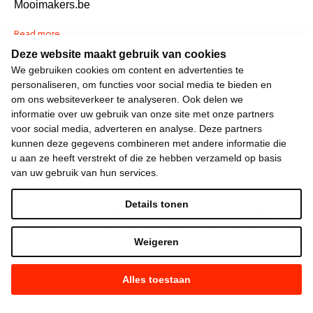
Mooimakers.be
Read more
Deze website maakt gebruik van cookies
We gebruiken cookies om content en advertenties te
personaliseren, om functies voor social media te bieden en
Vooruit Oostende
published
Oostende. Over ontharding en
om ons websiteverkeer te analyseren. Ook delen we
omheiningen
in
NIEUWS (lokaal)
4 years ago
Brief aan de Oostendenaar -
informatie over uw gebruik van onze site met onze partners
voor social media, adverteren en analyse. Deze partners
Over ontharding en
kunnen deze gegevens combineren met andere informatie die
omheiningen
u aan ze heeft verstrekt of die ze hebben verzameld op basis
van uw gebruik van hun services.
De laatste maanden nam de meerderheid van Open VLD, NV-A,
Details tonen
Groen en CD&V verschillende regelgeving en acties om meer te
ontharden en om omheiningen/afsluitingen regulier te maken. Eerst
over de bedoelingen. Het idee om in Oostende te werken aan meer
Weigeren
ontharding (tegen overstromingen en voor waterinsijpeling) en te
zorgen voor meer eenduidigheid in afsluitingen en meer groen is
Alles toestaan
eerbaar. Maar de manier waarop de dingen gebeuren zijn dat
helemaal niet.