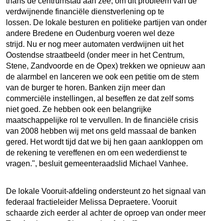
thans dé centrumstad aan zee, om dit probleem van de
verdwijnende financiële dienstverlening op te
lossen. De lokale besturen en politieke partijen van onder
andere Bredene en Oudenburg voeren wel deze
strijd. Nu er nog meer automaten verdwijnen uit het
Oostendse straatbeeld (onder meer in het Centrum,
Stene, Zandvoorde en de Opex) trekken we opnieuw aan
de alarmbel en lanceren we ook een petitie om de stem
van de burger te horen. Banken zijn meer dan
commerciële instellingen, al beseffen ze dat zelf soms
niet goed. Ze hebben ook een belangrijke
maatschappelijke rol te vervullen. In de financiële crisis
van 2008 hebben wij met ons geld massaal de banken
gered. Het wordt tijd dat we bij hen gaan aankloppen om
de rekening te vereffenen en om een wederdienst te
vragen.", besluit gemeenteraadslid Michael Vanhee.
De lokale Vooruit-afdeling ondersteunt zo het signaal van
federaal fractieleider Melissa Depraetere. Vooruit
schaarde zich eerder al achter de oproep van onder meer