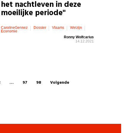
het nachtleven in deze
moeilijke periode"
CarolineGennez
Dossier
Vlaams
Welzijn
Economie
Ronny Wolfcarius
14.12.2021
2
…
97
98
Volgende