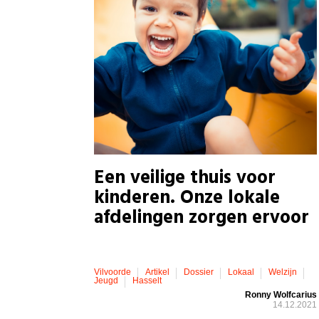
Een veilige thuis voor
kinderen. Onze lokale
afdelingen zorgen ervoor
Vilvoorde
Artikel
Dossier
Lokaal
Welzijn
Jeugd
Hasselt
Ronny Wolfcarius
14.12.2021