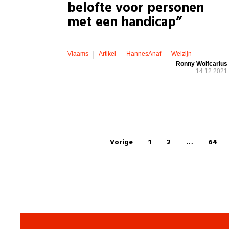
belofte voor personen
met een handicap”
Vlaams
Artikel
HannesAnaf
Welzijn
Ronny Wolfcarius
14.12.2021
Vorige
1
2
…
64