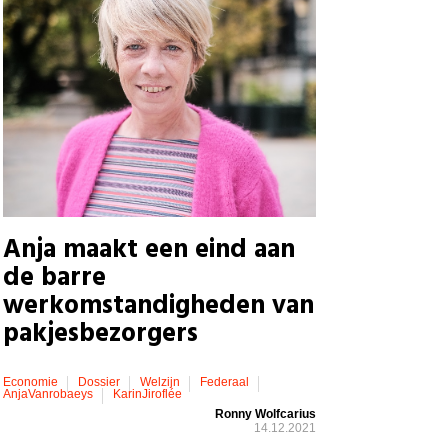
Anja maakt een eind aan
de barre
werkomstandigheden van
pakjesbezorgers
Economie
Dossier
Welzijn
Federaal
AnjaVanrobaeys
KarinJiroflée
Ronny Wolfcarius
14.12.2021