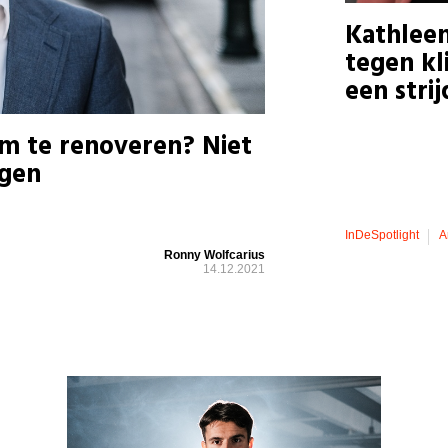
Kathleen
tegen kl
een stri
m te renoveren? Niet
ngen
InDeSpotlight
A
Ronny Wolfcarius
14.12.2021