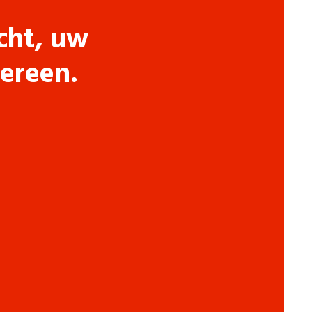
cht, uw
dereen.