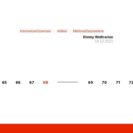
HanneloreGoeman
Artikel
MelissaDepraetere
Ronny Wolfcarius
14.12.2021
65
66
67
68
69
70
71
7