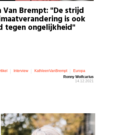
 Van Brempt: "De strijd
imaatverandering is ook
jd tegen ongelijkheid"
rtikel
Interview
KathleenVanBrempt
Europa
Ronny Wolfcarius
14.12.2021