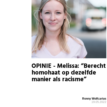
OPINIE - Melissa: “Berecht
homohaat op dezelfde
manier als racisme”
Ronny Wolfcarius
19.05.2022