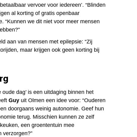
n betaalbaar vervoer voor iedereen’. “Blinden
jgen al korting of gratis openbaar
 ze. “Kunnen we dit niet voor meer mensen
hebben?”
eld aan van mensen met epilepsie: “Zij
rijden, maar krijgen ook geen korting bij
rg
 oude dag’ is een uitdaging binnen het
eeft
Guy
uit Olmen een idee voor: “Ouderen
bben doorgaans weinig autonomie. Geef hun
onomie terug. Misschien kunnen ze zelf
 keuken, een groententuin mee
n verzorgen?”