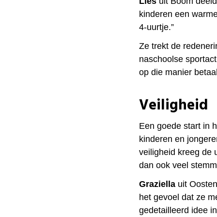
Lies
uit Boom deeld
kinderen een warme 
4-uurtje.”
Ze trekt de redener
naschoolse sportact
op die manier betaa
Veiligheid
Een goede start in h
kinderen en jongeren
veiligheid kreeg de u
dan ook veel stemm
Graziella
uit Oosten
het gevoel dat ze m
gedetailleerd idee i