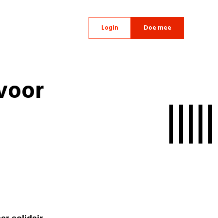
Login
Doe mee
voor