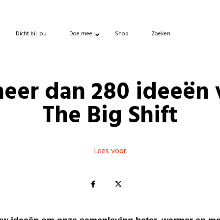
Dicht bij jou
Doe mee
Shop
Zoeken
meer dan 280 ideeën 
The Big Shift
Lees voor