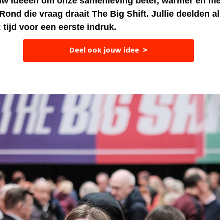
ouw ideeën om onze samenleving beter, warmer en mee
ond die vraag draait The Big Shift. Jullie deelden a
 tijd voor een eerste indruk.
Deel ook jouw idee >