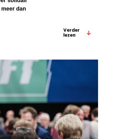
r solidair
l meer dan
Verder
lezen