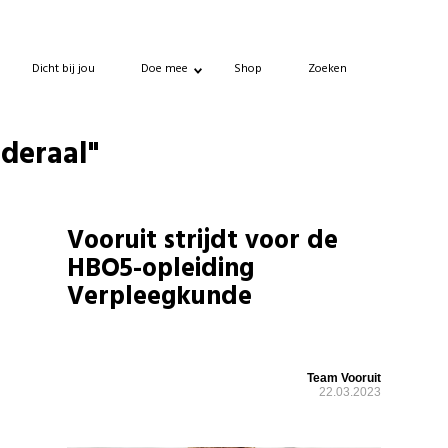
Dicht bij jou
Doe mee
Shop
Zoeken
ederaal"
Vooruit strijdt voor de
HBO5-opleiding
Verpleegkunde
Team Vooruit
22.03.2023