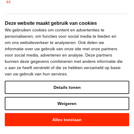
46
Deze website maakt gebruik van cookies
»
We gebruiken cookies om content en advertenties te
personaliseren, om functies voor social media te bieden en
om ons websiteverkeer te analyseren. Ook delen we
informatie over uw gebruik van onze site met onze partners
voor social media, adverteren en analyse. Deze partners
kunnen deze gegevens combineren met andere informatie die
u aan ze heeft verstrekt of die ze hebben verzameld op basis
van uw gebruik van hun services.
Keizerslaan 13
Details tonen
1000 Brussel
02 552 02 00
hallo@vooruit.org
Weigeren
Alles toestaan
Snel