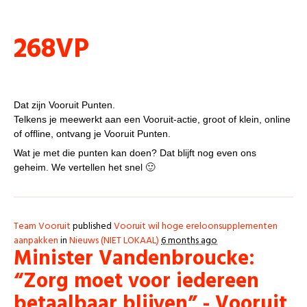
Punten
268VP
VP, wat is dat?
Dat zijn Vooruit Punten.
Telkens je meewerkt aan een Vooruit-actie, groot of klein, online
of offline, ontvang je Vooruit Punten.
Wat je met die punten kan doen? Dat blijft nog even ons
geheim. We vertellen het snel 🙂
Team Vooruit
published
Vooruit wil hoge ereloonsupplementen
aanpakken
in
Nieuws (NIET LOKAAL)
6 months ago
Minister Vandenbroucke:
“Zorg moet voor iedereen
betaalbaar blijven” - Vooruit