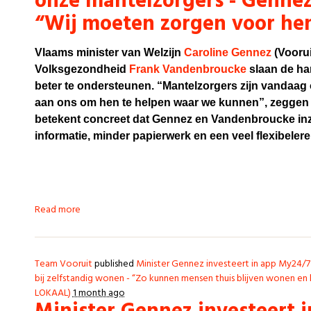
onze mantelzorgers - Genne
“Wij moeten zorgen voor he
Vlaams minister van Welzijn
Caroline Gennez
(Voorui
Volksgezondheid
Frank Vandenbroucke
slaan de ha
beter te ondersteunen. “Mantelzorgers zijn vandaag
aan ons om hen te helpen waar we kunnen”, zeggen d
betekent concreet dat Gennez en Vandenbroucke inz
informatie, minder papierwerk en een veel flexibeler
Read more
Team Vooruit
published
Minister Gennez investeert in app My24/
bij zelfstandig wonen - “Zo kunnen mensen thuis blijven wonen en 
LOKAAL)
1 month ago