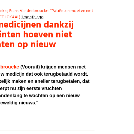
ankzij Frank Vandenbroucke: "Patiënten moeten niet
IET LOKAAL)
1 month ago
medicijnen dankzij
ënten hoeven niet
hten op nieuw
nbroucke
(Vooruit) krijgen mensen met
euw medicijn dat ook terugbetaald wordt.
ijk maken en sneller terugbetalen, dat
rpt nu zijn eerste vruchten
ndenlang te wachten op een nieuw
 geweldig nieuws."