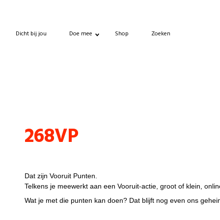
Dicht bij jou
Doe mee
Shop
Zoeken
Punten
268VP
VP, wat is dat?
Dat zijn Vooruit Punten.
Telkens je meewerkt aan een Vooruit-actie, groot of klein, online
Wat je met die punten kan doen? Dat blijft nog even ons geheim