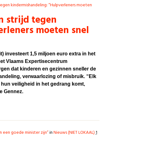
d tegen kindermishandeling: “Hulpverleners moeten
n strijd tegen
erleners moeten snel
t) investeert 1,5 miljoen euro extra in het
et Vlaams Expertisecentrum
rgen dat kinderen en gezinnen sneller de
andeling, verwaarlozing of misbruik. “Elk
 hun veiligheid in het gedrang komt,
de Gennez.
n een goede minister zijn”
in
Nieuws (NIET LOKAAL)
1